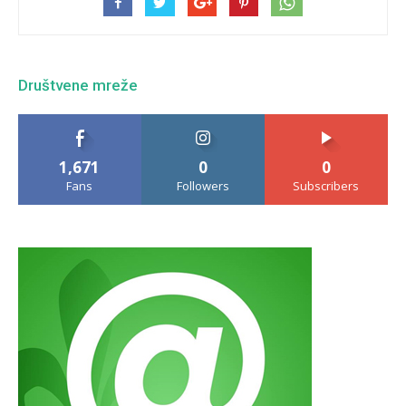
Društvene mreže
1,671
0
0
Fans
Followers
Subscribers