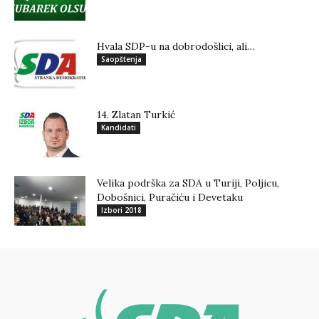
Hvala SDP-u na dobrodošlici, ali…
Saopštenja
14. Zlatan Turkić
Kandidati
Velika podrška za SDA u Turiji, Poljicu,
Dobošnici, Puračiću i Devetaku
Izbori 2018