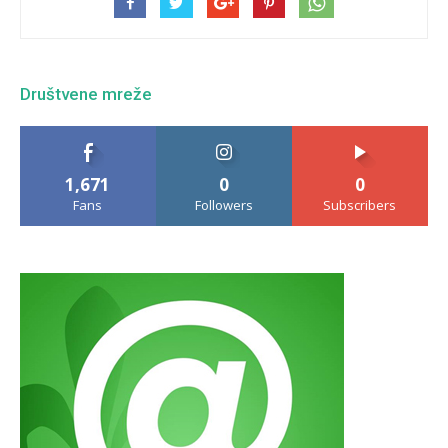
Društvene mreže
1,671
0
0
Fans
Followers
Subscribers