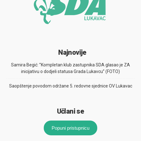
Najnovije
Samira Begić: ”Kompletan klub zastupnika SDA glasao je ZA
inicijativu o dodjeli statusa Grada Lukavcu” (FOTO)
Saopštenje povodom održane 5. redovne sjednice OV Lukavac
Učlani se
Popuni pristupnicu