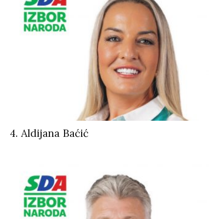
4. Aldijana Baćić