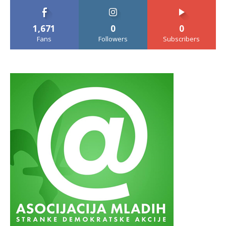
1,671
0
0
Fans
Followers
Subscribers