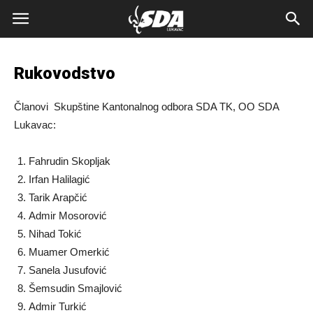
Rukovodstvo
Članovi Skupštine Kantonalnog odbora SDA TK, OO SDA
Lukavac:
Fahrudin Skopljak
Irfan Halilagić
Tarik Arapčić
Admir Mosorović
Nihad Tokić
Muamer Omerkić
Sanela Jusufović
Šemsudin Smajlović
Admir Turkić