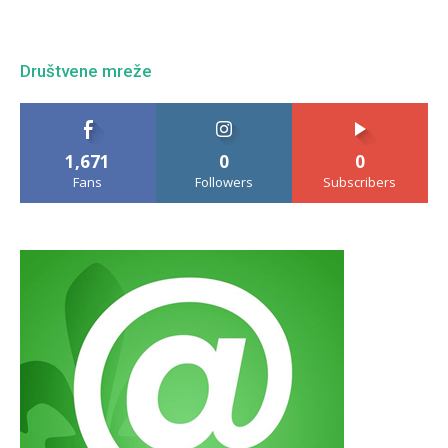
Društvene mreže
1,671
0
0
Fans
Followers
Subscribers