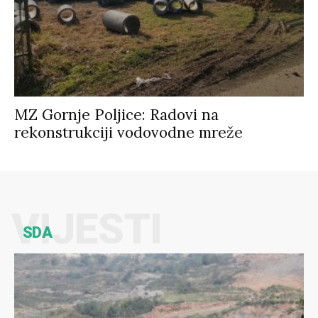
MZ Gornje Poljice: Radovi na
rekonstrukciji vodovodne mreže
VIJESTI
SDA