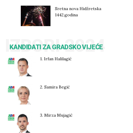
Sretna nova Hidžretska
1442.godina
IZBORI 2024
KANDIDATI ZA GRADSKO VIJEĆE
1. Irfan Halilagić
2. Samira Begić
3. Mirza Mujagić