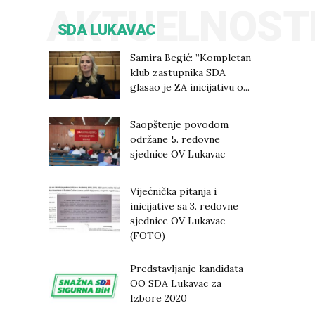
AKTUELNOST
SDA LUKAVAC
Samira Begić: ”Kompletan
klub zastupnika SDA
glasao je ZA inicijativu o...
Saopštenje povodom
održane 5. redovne
sjednice OV Lukavac
Vijećnička pitanja i
inicijative sa 3. redovne
sjednice OV Lukavac
(FOTO)
Predstavljanje kandidata
OO SDA Lukavac za
Izbore 2020