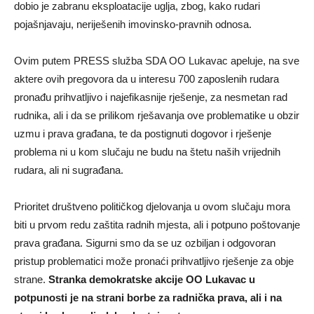
dobio je zabranu eksploatacije uglja, zbog, kako rudari
pojašnjavaju, neriješenih imovinsko-pravnih odnosa.
Ovim putem PRESS služba SDA OO Lukavac apeluje, na sve
aktere ovih pregovora da u interesu 700 zaposlenih rudara
pronađu prihvatljivo i najefikasnije rješenje, za nesmetan rad
rudnika, ali i da se prilikom rješavanja ove problematike u obzir
uzmu i prava građana, te da postignuti dogovor i rješenje
problema ni u kom slučaju ne budu na štetu naših vrijednih
rudara, ali ni sugrađana.
Prioritet društveno političkog djelovanja u ovom slučaju mora
biti u prvom redu zaštita radnih mjesta, ali i potpuno poštovanje
prava građana. Sigurni smo da se uz ozbiljan i odgovoran
pristup problematici može pronaći prihvatljivo rješenje za obje
strane.
Stranka demokratske akcije OO Lukavac u
potpunosti je na strani borbe za radnička prava, ali i na