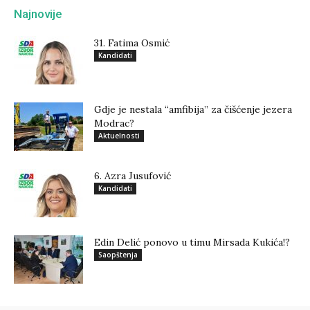
Najnovije
31. Fatima Osmić
Kandidati
Gdje je nestala “amfibija” za čišćenje jezera
Modrac?
Aktuelnosti
6. Azra Jusufović
Kandidati
Edin Delić ponovo u timu Mirsada Kukića!?
Saopštenja