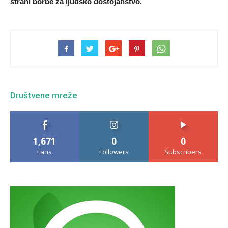
strani borbe za ljudsko dostojanstvo.
Društvene mreže
1,671
0
0
Fans
Followers
Subscribers