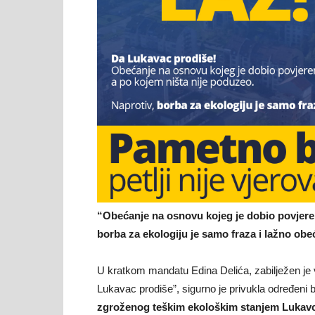
strani
OO
SDA
“Obećanje na osnovu kojeg je dobio povjeren
borba za ekologiju je samo fraza i lažno obe
Lukav
U kratkom mandatu Edina Delića, zabilježen je ve
Lukavac prodiše”, sigurno je privukla određeni
zgroženog teškim ekološkim stanjem Lukavc