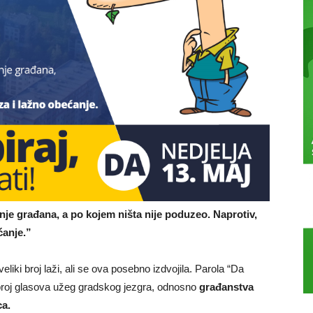
ca
je građana, a po kojem ništa nije poduzeo. Naprotiv,
ćanje.”
ac
liki broj laži, ali se ova posebno izdvojila. Parola “Da
 broj glasova užeg gradskog jezgra, odnosno
građanstva
a.