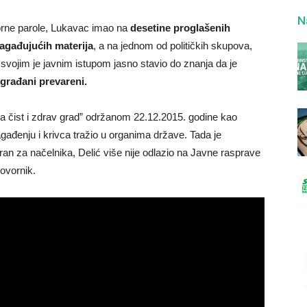
N
rne parole, Lukavac imao na
desetine proglašenih
agađujućih materija
, a na jednom od političkih skupova,
svojim je javnim istupom jasno stavio do znanja da je
 građani prevareni.
Za čist i zdrav grad” održanom 22.12.2015. godine kao
ađenju i krivca tražio u organima države. Tada je
an za načelnika, Delić više nije odlazio na Javne rasprave
govornik.