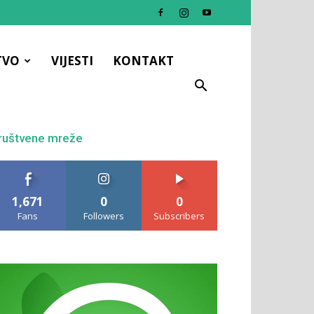
TVO
VIJESTI
KONTAKT
ruštvene mreže
1,671
0
0
Fans
Followers
Subscribers