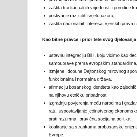
zaštita tradicionalnih vrijednosti i porodice 
poštivanje različitih svjetonazora;
zaštita nacionalnih interesa, vjerskih prava i
Kao bitne pravce i prioritete svog djelovanja
ustavnu integraciju BiH, koju vidimo kao dece
samouprave prema evropskim standardima
izmjene i dopune Dejtonskog mirovnog spor
funkcionalna i normalna država,
afirmaciju bosanskog identiteta kao zajedni
na njihovu etničku pripadnost,
izgradnju povjerenja među narodima i građan
ratu, uspostavljanje jedinstvenog ekonomsko
prati razumna i pravična socijalna politika,
koaliranje sa strankama probosanske orijentac
Evrope.