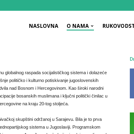
NASLOVNA
O NAMA
RUKOVODS
ac
D
u globalnog raspada socijalističkog sistema i dolazeće
nje političko i kulturno potiskivanje jugoslovenskih
nadvila nad Bosnom i Hercegovinom. Kao široki narodni
ipacije bosanskih muslimana i ključni politički činilac u
rcegovine na kraju 20-tog stoljeća.
ačkoj skupštini održanoj u Sarajevu. Bila je to prva
čna
 jednopartijskog sistema u Jugoslaviji. Programskom