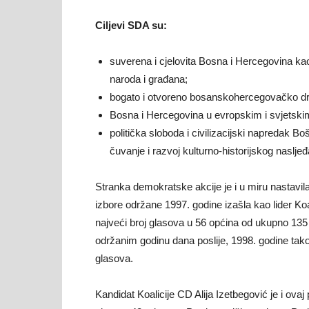
Ciljevi SDA su:
suverena i cjelovita Bosna i Hercegovina ka
naroda i građana;
bogato i otvoreno bosanskohercegovačko društ
Bosna i Hercegovina u evropskim i svjetskim
politička sloboda i civilizacijski napredak 
čuvanje i razvoj kulturno-historijskog nasljeđa 
Stranka demokratske akcije je i u miru nastavila d
izbore održane 1997. godine izašla kao lider Koal
najveći broj glasova u 56 općina od ukupno 135
održanim godinu dana poslije, 1998. godine tak
glasova.
Kandidat Koalicije CD Alija Izetbegović je i ov