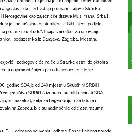
ički savez građana Jugoslavije koji pripadaju muslimanskom
Jugoslavije koji prihvataju program i ciljeve Stranke“.
e i Hercegovine kao zajedničke države Muslimana, Srba i
ca
rijeti pokušajima destabilizacije BiH, njene podjele i
ne pretenzije dolazile“. Incijativni odbor za osnivanje
jetnika i poduzetnika iz Sarajeva, Zagreba, Mostara,
begović. Izetbegović će na čelu Stranke ostati do oktobra
rod u najdramatičnijem periodu bosanske istorije.
90. godine SDA je od 240 mjesta u Skupštini SRBiH
Predsjedništva SRBiH 3 izabrana su bili kandidati SDA.
ju, ali, nažalost, želja za hegemonijom sa Istoka i
zazvala na Zapadu, bile su nadmoćnije od glasa razuma
ac
a u BiH, odnosno očuvanju i odbrani Bosne i njenog naroda.