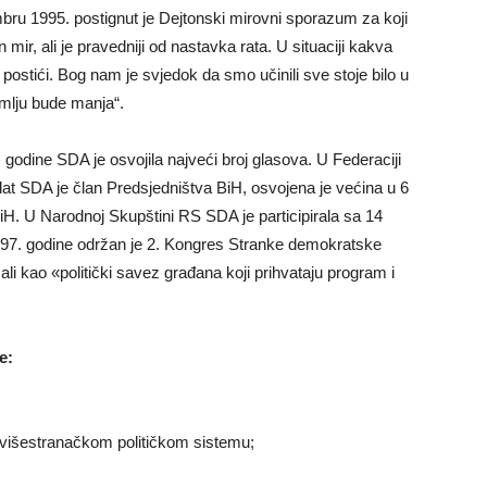
u 1995. postignut je Dejtonski mirovni sporazum za koji
mir, ali je pravedniji od nastavka rata. U situaciji kakva
o postići. Bog nam je svjedok da smo učinili sve stoje bilo u
mlju bude manja“.
godine SDA je osvojila najveći broj glasova. U Federaciji
dat SDA je član Predsjedništva BiH, osvojena je većina u 6
H. U Narodnoj Skupštini RS SDA je participirala sa 14
7. godine održan je 2. Kongres Stranke demokratske
ali kao «politički savez građana koji prihvataju program i
e:
 višestranačkom političkom sistemu;