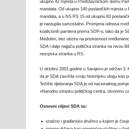
ukupno 42 mjesta u Predstavničkom domu Parlam
mandata. Od ukupno 140 poslaničkih mjesta u P
mandata, a u NS RS 15 od ukupno 83 poslanič
je nastupila samostalno. Promjena odnosa međun
koalicionih parntera prema SDP-u, tako da je S
Međutim, bez obzira na pristrasnost međunarodne
SDA i dalje najjača politička stranka na nivou Bi
nesrpska stranka u RS.
U oktobru 2001.godine u Sarajevu je održan 3.
da je SDA završila svoju historijsku ulogu kao pok
Težište djelovanja SDA je od nacionalnog pomj
«Narodnu stranku političkog centra, otvorenu 
Osnovni ciljevi SDA su:
snažno i građansko društvo u kojem je čovje
pravna država kao «pomoćna služba« u funk