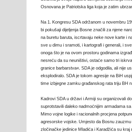
Osnovana je Patriotska liga koja je zatim ubrzan
Na 1. Kongresu SDA održanom u novembru 1991.
bi pokušaji dijeljenja Bosne značili za njene nar
na buretu baruta, iscrtavaju neke nove karte i 
sve u dimu i sramoti, i kartografi i generali, i sve
onoga što je na ovom prostoru godinama izgrađ
nesreću da su neuništivi, ostaće samo tri iskrv
granice barbarstva«. SDA je odgodila, ali nije us
eksplodiralo. SDA je tokom agresije na BiH uspj
time izbjegne zamku građanskog rata triju BH n
Kadrovi SDA u državi i Armiji su organizovali 
suprotstavili daleko nadmoćnijim armadama sa 
Mimo vojne logike i racionalnih procjena potpuno
agresorske vojske. Umjesto da Bosnu zauzmu za
zločinačke jedinice Mladića i Karadžića su kraj