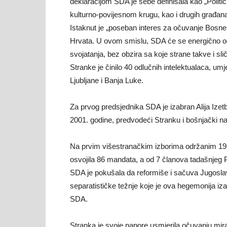
deklaracijom SDA je sebe definisala kao „Polit
kulturno-povijesnom krugu, kao i drugih građana 
Istaknut je „poseban interes za očuvanje Bosn
strani
Hrvata. U ovom smislu, SDA će se energično odup
svojatanja, bez obzira sa koje strane takve i slič
Stranke je činilo 40 odlučnih intelektualaca, um
Ljubljane i Banja Luke.
OO
Za prvog predsjednika SDA je izabran Alija Izet
2001. godine, predvodeći Stranku i bošnjački na
SDA
Na prvim višestranačkim izborima održanim 19
osvojila 86 mandata, a od 7 članova tadašnjeg 
SDA je pokušala da reformiše i sačuva Jugoslavi
separatističke težnje koje je ova hegemonija i
Lukav
SDA.
Stranka je svoje napore usmjerila očuvanju mir