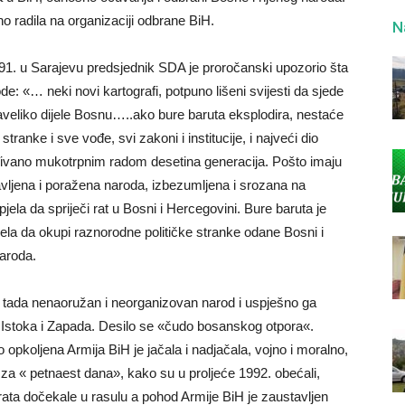
o radila na organizaciji odbrane BiH.
N
 u Sarajevu predsjednik SDA je proročanski upozorio šta
ode: «… neki novi kartografi, potpuno lišeni svijesti da sjede
naveliko dijele Bosnu…..ako bure baruta eksplodira, nestaće
 stranke i sve vođe, svi zakoni i institucije, i najveći dio
ivano mukotrpnim radom desetina generacija. Pošto imaju
avljena i poražena naroda, izbezumljena i srozana na
pjela da spriječi rat u Bosni i Hercegovini. Bure baruta je
ela da okupi raznorodne političke stranke odane Bosni i
aroda.
do tada nenaoružan i neorganizovan narod i uspješno ga
Istoka i Zapada. Desilo se «čudo bosanskog otpora«.
 opkoljena Armija BiH je jačala i nadjačala, vojno i moralno,
 « petnaest dana», kako su u proljeće 1992. obećali,
 rata dočekale u rasulu a pohod Armije BiH je zaustavljen