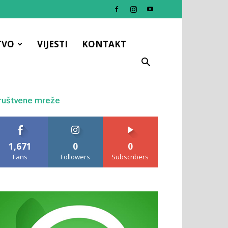
TVO
VIJESTI
KONTAKT
ruštvene mreže
1,671
0
0
Fans
Followers
Subscribers