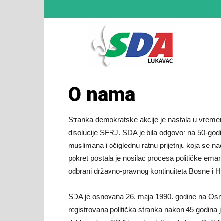
SDA
O nama
Lukav
Stranka demokratske akcije je nastala u vremen
disolucije SFRJ. SDA je bila odgovor na 50-godiš
muslimana i očiglednu ratnu prijetnju koja se 
–
pokret postala je nosilac procesa političke emanc
odbrani državno-pravnog kontinuiteta Bosne i He
SDA je osnovana 26. maja 1990. godine na Osniv
Zvani
registrovana politička stranka nakon 45 godina