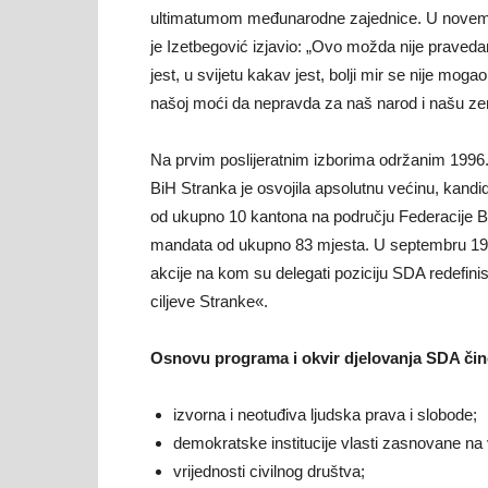
ultimatumom međunarodne zajednice. U novembr
je Izetbegović izjavio: „Ovo možda nije pravedan 
jest, u svijetu kakav jest, bolji mir se nije moga
našoj moći da nepravda za naš narod i našu ze
Na prvim poslijeratnim izborima održanim 1996. 
BiH Stranka je osvojila apsolutnu većinu, kandi
od ukupno 10 kantona na području Federacije Bi
mandata od ukupno 83 mjesta. U septembru 199
akcije na kom su delegati poziciju SDA redefinis
ciljeve Stranke«.
Osnovu programa i okvir djelovanja SDA čin
izvorna i neotuđiva ljudska prava i slobode;
demokratske institucije vlasti zasnovane na
vrijednosti civilnog društva;