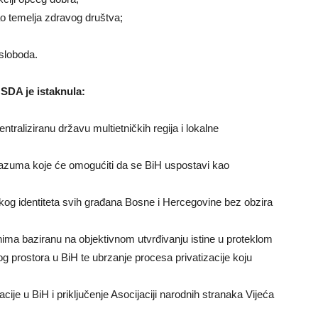
kao temelja zdravog društva;
 sloboda.
 SDA je istaknula:
ntraliziranu državu multietničkih regija i lokalne
,
azuma koje će omogućiti da se BiH uspostavi kao
čkog identiteta svih građana Bosne i Hercegovine bez obzira
ima baziranu na objektivnom utvrđivanju istine u proteklom
g prostora u BiH te ubrzanje procesa privatizacije koju
ije u BiH i priključenje Asocijaciji narodnih stranaka Vijeća