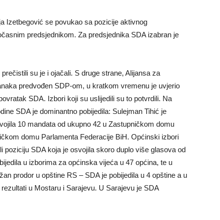
a Izetbegović se povukao sa pozicije aktivnog
očasnim predsjednikom. Za predsjednika SDA izabran je
rečistili su je i ojačali. S druge strane, Alijansa za
tranaka predvođen SDP-om, u kratkom vremenu je uvjerio
ovratak SDA. Izbori koji su uslijedili su to potvrdili. Na
ine SDA je dominantno pobijedila: Sulejman Tihić je
osvojila 10 mandata od ukupno 42 u Zastupničkom domu
ičkom domu Parlamenta Federacije BiH. Općinski izbori
i poziciju SDA koja je osvojila skoro duplo više glasova od
jedila u izborima za općinska vijeća u 47 općina, te u
žan prodor u opštine RS – SDA je pobijedila u 4 opštine a u
i rezultati u Mostaru i Sarajevu. U Sarajevu je SDA