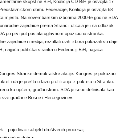
entarne skupštine BiH, Koalicija CD BiH je osvojila 17
redstavničkom domu Federacije, Koalicija je osvojila 68
ka mjesta. Na novembarskim izborima 2000-te godine SDA
arodne zajednice prema Stranci, uticala je i na odlazak
DA po prvi put postala uglavnom opoziciona stranka.
 zajednice i medija, rezultati ovih izbora pokazali su daje
H, najjača politička stranka u Federaciji BiH, najjača
 Kongres Stranke demokratske akcije. Kongres je pokazao
ret i da je prešla u fazu profiliranja iz pokreta u Stranku.
ereno ka općem, građanskom. SDA je sebe definisala kao
za sve građane Bosne i Hercegovine«.
k – pojedinac subjekt društvenih procesa;
ciji općeg dobra;