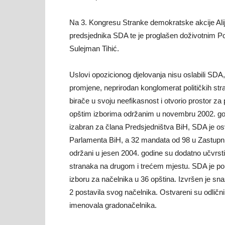
Na 3. Kongresu Stranke demokratske akcije Alij
predsjednika SDA te je proglašen doživotnim P
Sulejman Tihić.
Uslovi opozicionog djelovanja nisu oslabili SDA, p
promjene, neprirodan konglomerat političkih s
birače u svoju neefikasnost i otvorio prostor za p
opštim izborima održanim u novembru 2002. god
izabran za člana Predsjedništva BiH, SDA je 
Parlamenta BiH, a 32 mandata od 98 u Zastupn
održani u jesen 2004. godine su dodatno učvrstil
stranaka na drugom i trećem mjestu. SDA je pobi
izboru za načelnika u 36 opština. Izvršen je sna
2 postavila svog načelnika. Ostvareni su odličn
imenovala gradonačelnika.