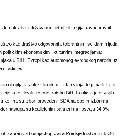
o demokratska država multietničkih regija, ravnopravnih
vo kao društvo odgovonrih, tolerantnih i solidarnih ljudi;
 političkim ekonomskim i kulturnim integracijama;
Bošnjaka u BiH i Evropi kao autohtonog evropskog naroda uz
i tradicije.
a okuplja stranke sličnih političkih vizija, te je na lokalne
icije za cjelovitu i demokratsku BiH. Koalicija je osvojila
 u kojima su izbori provedeni. SDA na općim izborima
ođer nastupa sa koalicionim partnerima i osvaja 34,9%
aj put izabran za bošnjačkog člana Predsjedništva BiH. Od