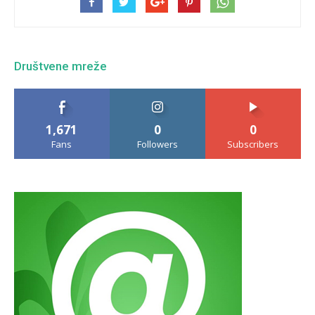
Društvene mreže
1,671
0
0
Fans
Followers
Subscribers