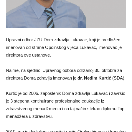
Upravni odbor JZU Dom zdravlja Lukavac, koji je predložen i
imenovan od strane Općinskog vijeća Lukavac, imenovao je
direktora ove ustanove.
Naime, na sjednici Upravnog odbora održanoj 30. oktobra za
direktora Doma zdravlja imenovan je
dr. Nedim Kurtić
(SDA).
Kurtić je od 2006. zaposlenik Doma zdravlja Lukavac i završio
je 3 stepena kontinuirane profesionalne edukacije iz
zdravstvenog menadžmenta i na taj način stekao diplomu Top
menadžera u zdravstvu.
2010. mu je dodjeljena specijalizacije Oralne hirurgije i trenutno