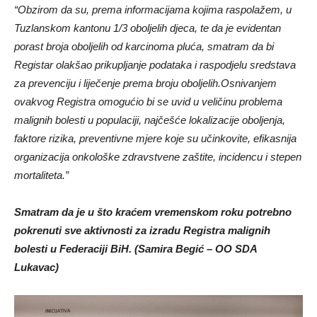
“Obzirom da su, prema informacijama kojima raspolažem, u
Tuzlanskom kantonu 1/3 oboljelih djeca, te da je evidentan
porast broja oboljelih od karcinoma pluća, smatram da bi
Registar olakšao prikupljanje podataka i raspodjelu sredstava
za prevenciju i liječenje prema broju oboljelih.Osnivanjem
ovakvog Registra omogućio bi se uvid u veličinu problema
malignih bolesti u populaciji, najčešće lokalizacije oboljenja,
faktore rizika, preventivne mjere koje su učinkovite, efikasnija
organizacija onkološke zdravstvene zaštite, incidencu i stepen
mortaliteta.”
Smatram da je u što kraćem vremenskom roku potrebno
pokrenuti sve aktivnosti za izradu Registra malignih
bolesti u Federaciji BiH. (Samira Begić – OO SDA
Lukavac)