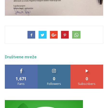
Društvene mreže
1,671
0
0
Fans
Followers
Subscribers