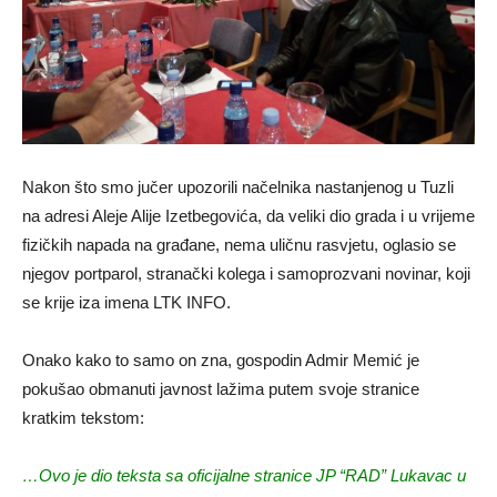
Nakon što smo jučer upozorili načelnika nastanjenog u Tuzli
na adresi Aleje Alije Izetbegovića, da veliki dio grada i u vrijeme
fizičkih napada na građane, nema uličnu rasvjetu, oglasio se
njegov portparol, stranački kolega i samoprozvani novinar, koji
se krije iza imena LTK INFO.
Onako kako to samo on zna, gospodin Admir Memić je
pokušao obmanuti javnost lažima putem svoje stranice
kratkim tekstom:
…Ovo je dio teksta sa oficijalne stranice JP “RAD” Lukavac u