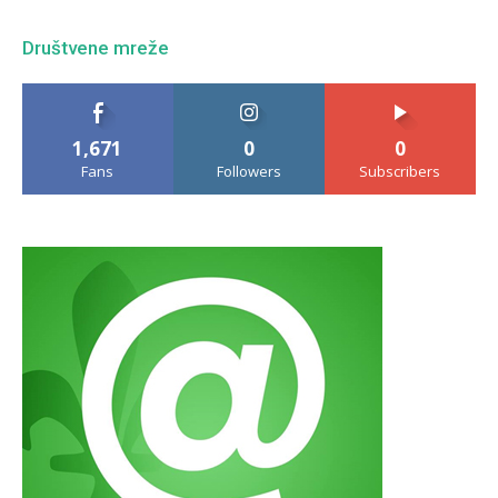
Društvene mreže
1,671
0
0
Fans
Followers
Subscribers