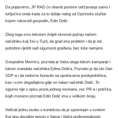
Da pojasnimo, JP RAD će obaviti poslove održavanja samo i
isključivo onda kada za to dobije nalog od Općinske službe
kojom rukovodi gospodin, Edin Delić.
Zbog toga smo tekstom željeli skrenuti pažnju našem
načelniku koji živi u Tuzli, da grad ima problem i da je isti
potrebno riješiti radi sigurnosti građana, bez loše namjere.
Gospodine Memiću, poznata je Vaša uloga tokom kampanje i
tokom mandata načelnika Edina Delića. Poznato je da ste član
SDP-a i da redovno boravite na sjednicama predsjedništva,
kao i svim događajima gdje se nalazi načelnik Delić. To
sigurno nije u opisu posla jednog novinara, već PR-a i potrčka,
kojih moramo priznati Edin Delić ima u velikom broju.
Veličati jednu osobu u kontekstu da je spominjan u svetom
Kur’anu dovoljno govori o Vama i Vašoj profesionalnosti.