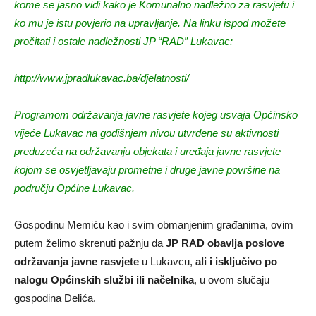
kome se jasno vidi kako je Komunalno nadležno za rasvjetu i
ko mu je istu povjerio na upravljanje. Na linku ispod možete
pročitati i ostale nadležnosti JP “RAD” Lukavac:
http://www.jpradlukavac.ba/djelatnosti/
Programom održavanja javne rasvjete kojeg usvaja Općinsko
vijeće Lukavac na godišnjem nivou utvrđene su aktivnosti
preduzeća na održavanju objekata i uređaja javne rasvjete
kojom se osvjetljavaju prometne i druge javne površine na
području Općine Lukavac.
Gospodinu Memiću kao i svim obmanjenim građanima, ovim
putem želimo skrenuti pažnju da
JP RAD obavlja poslove
održavanja javne rasvjete
u Lukavcu,
ali i isključivo po
nalogu Općinskih službi ili načelnika
, u ovom slučaju
gospodina Delića.