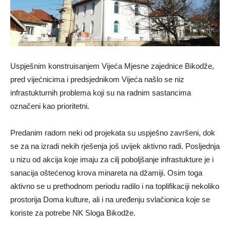
Uspješnim konstruisanjem Vijeća Mjesne zajednice Bikodže,
pred vijećnicima i predsjednikom Vijeća našlo se niz
infrastukturnih problema koji su na radnim sastancima
označeni kao prioritetni.
Predanim radom neki od projekata su uspješno završeni, dok
se za na izradi nekih rješenja još uvijek aktivno radi. Posljednja
u nizu od akcija koje imaju za cilj poboljšanje infrastukture je i
sanacija oštećenog krova minareta na džamiji. Osim toga
aktivno se u prethodnom periodu radilo i na toplifikaciji nekoliko
prostorija Doma kulture, ali i na uređenju svlačionica koje se
koriste za potrebe NK Sloga Bikodže.