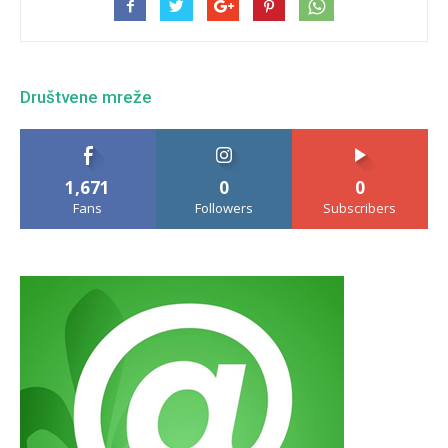
Društvene mreže
1,671
0
0
Fans
Followers
Subscribers