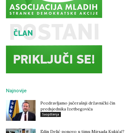
Najnovije
Pozdravljamo jučerašnji državnički čin
predsjednika Izetbegovića
Saopštenja
Edin Delić ponovo u timu Mirsada Kukića!?