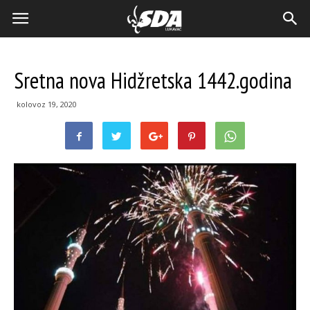
Sretna nova Hidžretska 1442.godina
kolovoz 19, 2020