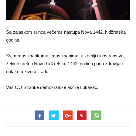
Sa zalaskom sunca večeras nastupa Nova 1442. hidžretska
godina.
Svim muslimankama i muslimanima, u zemlji i inostranstvu,
želimo sretnu Novu hidžretsku 1442. godinu puno zdravlja i
nafake u životu i radu.
Vaš OO Stranke demokratske akcije Lukavac.