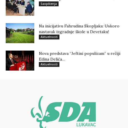
Saopštenja
Na inicijativu Fahrudina Skopljaka: Uskoro
nastavak izgradnje škole u Devetaku!
Aktuelnosti
Nova predstava “Jeftini populizam” u režiji
Edina Delića…
Aktuelnosti