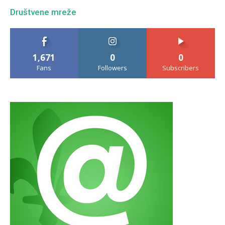
Društvene mreže
1,671
0
0
Fans
Followers
Subscribers