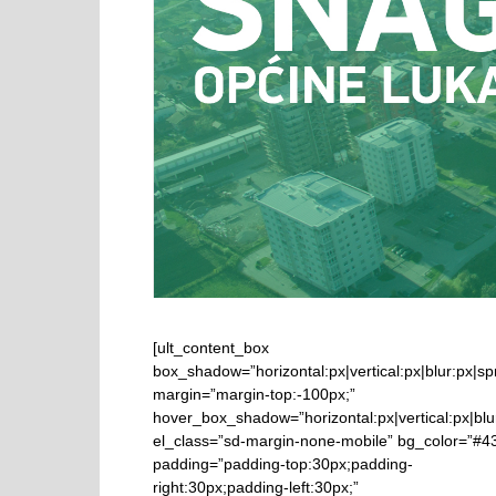
strani
OO
SDA
[ult_content_box
box_shadow=”horizontal:px|vertical:px|blur:px|spr
margin=”margin-top:-100px;”
hover_box_shadow=”horizontal:px|vertical:px|blur
Lukav
el_class=”sd-margin-none-mobile” bg_color=”#4
padding=”padding-top:30px;padding-
right:30px;padding-left:30px;”