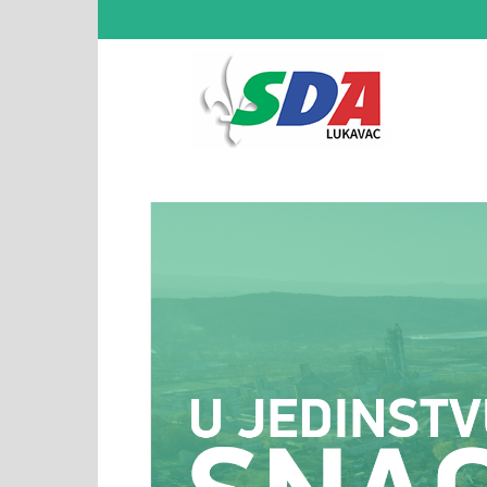
SDA
Lukav
–
Zvani