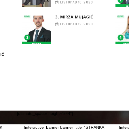
LISTOPAD 16, 2020
3. MIRZA MUJAGIĆ
LISTOPAD 12, 2020
IĆ
[ultimate_spacer height=”544″]
IK
[interactive_banner banner_title=”STRANKA
[inte