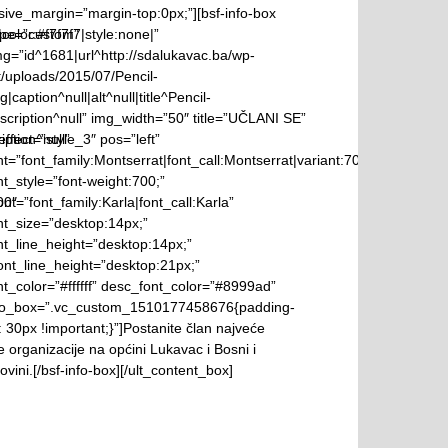
ive_margin=”margin-top:0px;”][bsf-info-box
olor:#f7f7f7|style:none|”
ype=”custom”
g=”id^1681|url^http://sdalukavac.ba/wp-
t/uploads/2015/07/Pencil-
g|caption^null|alt^null|title^Pencil-
scription^null” img_width=”50″ title=”UČLANI SE”
iption^null”
ffect=”style_3″ pos=”left”
ont=”font_family:Montserrat|font_call:Montserrat|variant:700″
ont_style=”font-weight:700;”
00″
nt=”font_family:Karla|font_call:Karla”
ont_size=”desktop:14px;”
ont_line_height=”desktop:14px;”
ont_line_height=”desktop:21px;”
ont_color=”#ffffff” desc_font_color=”#8999ad”
fo_box=”.vc_custom_1510177458676{padding-
 30px !important;}”]Postanite član najveće
ke organizacije na općini Lukavac i Bosni i
vini.[/bsf-info-box][/ult_content_box]