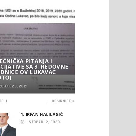
JEĆNIČKA PITANJA I
ICIJATIVE SA 3. REDOVNE
EDNICE OV LUKAVAC
OTO)
ŽUJAK 23, 2021
JELI
OPŠIRNIJE
1. IRFAN HALILAGIĆ
LISTOPAD 12, 2020