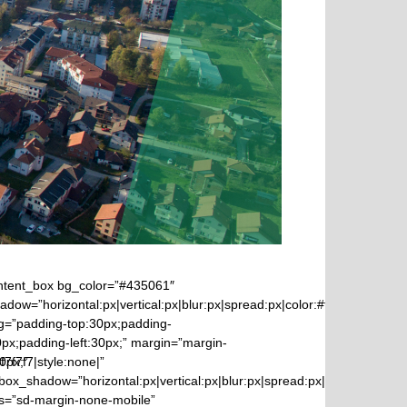
ontent_box bg_color=”#435061″
dow=”horizontal:px|vertical:px|blur:px|spread:px|color:#f7f7f7|style:no
g=”padding-top:30px;padding-
0px;padding-left:30px;” margin=”margin-
f7f7f7|style:none|”
0px;”
ox_shadow=”horizontal:px|vertical:px|blur:px|spread:px|color:#f7f7f7|s
ss=”sd-margin-none-mobile”