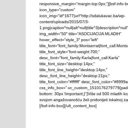
responsive_margin=”margin-top:0px;”][bsf-info-b
icon_type=”custom”
icon_img=”id^1677|url^http://sdalukavac.ba/wp-
content/uploads/2015/07/3-
1.png|caption^null|alt^null|title^3|description^null
img_width=”50″ title=”ASOCIJACIJA MLADIH”
hover_effect=”style_3″ pos=”left”
title_font=”font_family:Montserrat|font_call:Monts
title_font_style=”font-weight:700;”
desc_font=”font_family:Karla|font_call:Karla”
title_font_size=”desktop:14px;”
title_font_line_height=”desktop:14px;”
desc_font_line_height=”desktop:21px;”
title_font_color=”#ffffff” desc_font_color=”#8999a
css_info_box=”.vc_custom_1510176279779{pad
bottom: 30px !important;}”]Više od 500 mladih koj
svojom angažovanošću želi pridonijeti lokalnoj za
[/bsf-info-box][/ult_content_box]