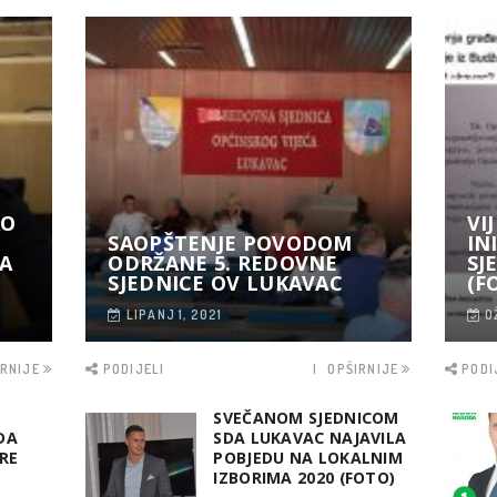
AO
VI
SAOPŠTENJE POVODOM
IN
DA
ODRŽANE 5. REDOVNE
SJ
SJEDNICE OV LUKAVAC
(F
LIPANJ 1, 2021
O
IRNIJE
PODIJELI
OPŠIRNIJE
PODI
SVEČANOM SJEDNICOM
DA
SDA LUKAVAC NAJAVILA
RE
POBJEDU NA LOKALNIM
IZBORIMA 2020 (FOTO)