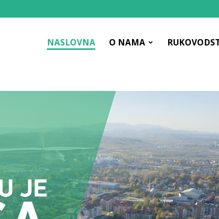
NASLOVNA
O NAMA
RUKOVODS
ac
čna