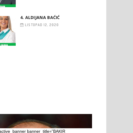
4. ALDIJANA BAĆIĆ
LISTOPAD 12, 2020
ractive_banner banner_title=”BAKIR