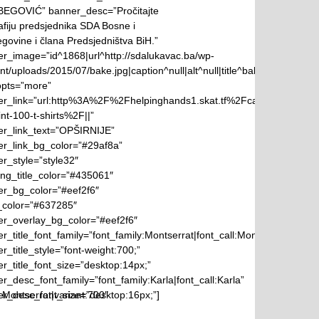
BEGOVIĆ” banner_desc=”Pročitajte
afiju predsjednika SDA Bosne i
govine i člana Predsjedništva BiH.”
r_image=”id^1868|url^http://sdalukavac.ba/wp-
nt/uploads/2015/07/bake.jpg|caption^null|alt^null|title^bake|description^
opts=”more”
er_link=”url:http%3A%2F%2Fhelpinghands1.skat.tf%2Fcampaigns%2Fh
int-100-t-shirts%2F||”
r_link_text=”OPŠIRNIJE”
r_link_bg_color=”#29af8a”
r_style=”style32″
ng_title_color=”#435061″
r_bg_color=”#eef2f6″
_color=”#637285″
r_overlay_bg_color=”#eef2f6″
r_title_font_family=”font_family:Montserrat|font_call:Montserrat|varian
r_title_style=”font-weight:700;”
r_title_font_size=”desktop:14px;”
r_desc_font_family=”font_family:Karla|font_call:Karla”
l:Montserrat|variant:700″
r_desc_font_size=”desktop:16px;”]