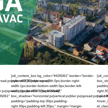
ca
[ult_content_box bg_color=”#435061″ border=”border-
[ult_c
ead:px|color:#f7f7f7|style:none|”
style:solid;|border-top-width:0px;border-right-
box_sha
width:1px;border-bottom-width:0px;border-left-
paddin
:px|spread:px|color:#f7f7f7|style:none|”
width:1px;|border-color:#505d6f;”
right:3
ac
35061″
box_shadow=”horizontal:px|vertical:px|blur:px|spread:px|color:#
top:-10
padding=”padding-top:30px;padding-
hover_b
right:30px;padding-left:30px;” margin=”margin-
el_cla