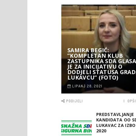
SAMIRA BEGIĆ:
”KOMPLETAN KLUB
ZASTUPNIKA SDA GLAS
JE ZA INICIJATIVU O
DODJELI STATUSA GRA
LUKAVCU” (FOTO)
LIPANJ 28, 2021
PODIJELI
OPŠ
PREDSTAVLJANJE
KANDIDATA OO S
LUKAVAC ZA IZBO
2020