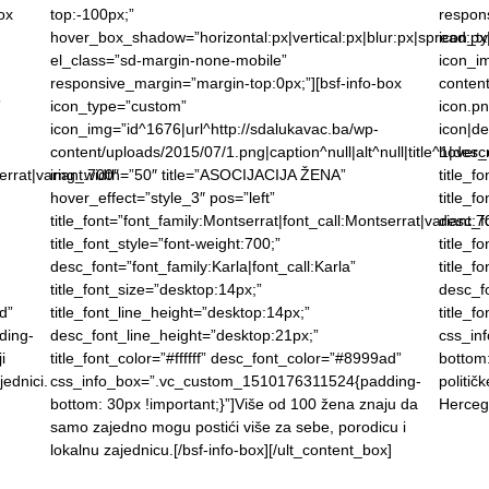
ox
top:-100px;”
respons
hover_box_shadow=”horizontal:px|vertical:px|blur:px|spread:px|c
icon_t
el_class=”sd-margin-none-mobile”
icon_im
responsive_margin=”margin-top:0px;”][bsf-info-box
conten
”
icon_type=”custom”
icon.pn
icon_img=”id^1676|url^http://sdalukavac.ba/wp-
icon|de
content/uploads/2015/07/1.png|caption^null|alt^null|title^1|descr
hover_e
errat|variant:700″
img_width=”50″ title=”ASOCIJACIJA ŽENA”
title_f
hover_effect=”style_3″ pos=”left”
title_f
title_font=”font_family:Montserrat|font_call:Montserrat|variant:7
desc_fo
title_font_style=”font-weight:700;”
title_f
desc_font=”font_family:Karla|font_call:Karla”
title_f
title_font_size=”desktop:14px;”
desc_f
d”
title_font_line_height=”desktop:14px;”
title_f
ding-
desc_font_line_height=”desktop:21px;”
css_in
i
title_font_color=”#ffffff” desc_font_color=”#8999ad”
bottom:
jednici.
css_info_box=”.vc_custom_1510176311524{padding-
politič
bottom: 30px !important;}”]Više od 100 žena znaju da
Hercego
samo zajedno mogu postići više za sebe, porodicu i
lokalnu zajednicu.[/bsf-info-box][/ult_content_box]