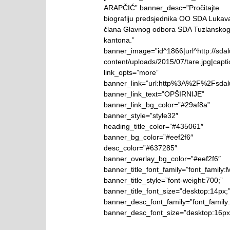
ARAPČIĆ” banner_desc=”Pročitajte
biografiju predsjednika OO SDA Lukava
člana Glavnog odbora SDA Tuzlansko
kantona.”
banner_image=”id^1866|url^http://sda
content/uploads/2015/07/tare.jpg|caption
link_opts=”more”
banner_link=”url:http%3A%2F%2Fsdal
banner_link_text=”OPŠIRNIJE”
banner_link_bg_color=”#29af8a”
banner_style=”style32″
heading_title_color=”#435061″
banner_bg_color=”#eef2f6″
desc_color=”#637285″
banner_overlay_bg_color=”#eef2f6″
banner_title_font_family=”font_family:M
banner_title_style=”font-weight:700;”
banner_title_font_size=”desktop:14px;
banner_desc_font_family=”font_family:K
banner_desc_font_size=”desktop:16px;