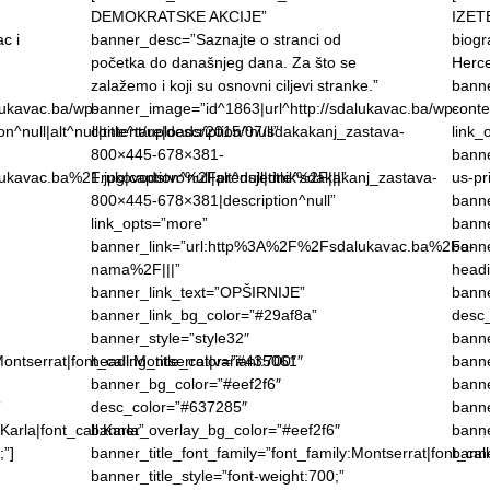
DEMOKRATSKE AKCIJE”
IZET
c i
banner_desc=”Saznajte o stranci od
biogr
g
početka do današnjeg dana. Za što se
Herce
zalažemo i koji su osnovni ciljevi stranke.”
banne
lukavac.ba/wp-
banner_image=”id^1863|url^http://sdalukavac.ba/wp-
conte
^null|alt^null|title^tare|description^null”
content/uploads/2015/07/sdakakanj_zastava-
link_
800×445-678×381-
bann
ukavac.ba%2Frukovodstvo%2Fpredsjednik%2F|||”
1.jpg|caption^null|alt^null|title^sdakakanj_zastava-
us-pr
800×445-678×381|description^null”
banne
link_opts=”more”
banne
banner_link=”url:http%3A%2F%2Fsdalukavac.ba%2Fo-
banne
nama%2F|||”
headi
banner_link_text=”OPŠIRNIJE”
banne
banner_link_bg_color=”#29af8a”
desc
banner_style=”style32″
banne
ontserrat|font_call:Montserrat|variant:700″
heading_title_color=”#435061″
banne
banner_bg_color=”#eef2f6″
banne
”
desc_color=”#637285″
banne
arla|font_call:Karla”
banner_overlay_bg_color=”#eef2f6″
banne
”]
banner_title_font_family=”font_family:Montserrat|font_cal
banne
banner_title_style=”font-weight:700;”