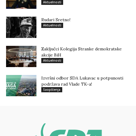
Aktuelnosti
Rudari Sretno!
Aktuelnosti
Zaključci Kolegija Stranke demokratske
akcije BiH
Aktuelnosti
Izvršni odbor SDA Lukavac u potpunosti
podržava rad Vlade TK-a!
Saopštenja