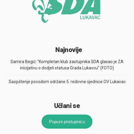
Najnovije
Samira Begić: ”Kompletan klub zastupnika SDA glasao je ZA
inicijativu o dodjeli statusa Grada Lukavcu” (FOTO)
Saopštenje povodom održane 5. redovne sjednice OV Lukavac
Učlani se
Popuni pristupnicu