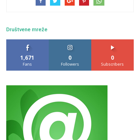
Društvene mreže
1,671
0
0
Fans
Followers
Subscribers