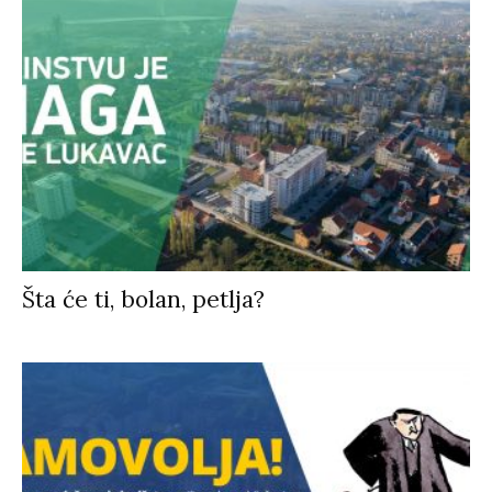
Šta će ti, bolan, petlja?