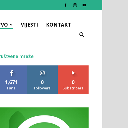
TVO
VIJESTI
KONTAKT
ruštvene mreže
1,671
0
0
Fans
Followers
Subscribers