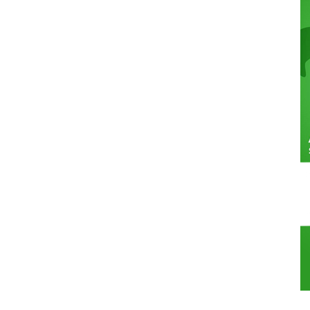
ca
ac