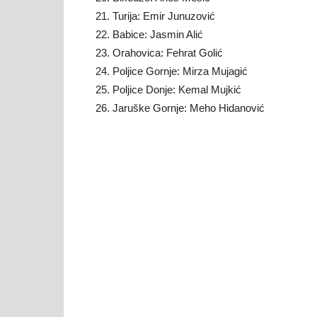
Turija: Emir Junuzović
Babice: Jasmin Alić
Orahovica: Fehrat Golić
Poljice Gornje: Mirza Mujagić
Poljice Donje: Kemal Mujkić
Jaruške Gornje: Meho Hidanović