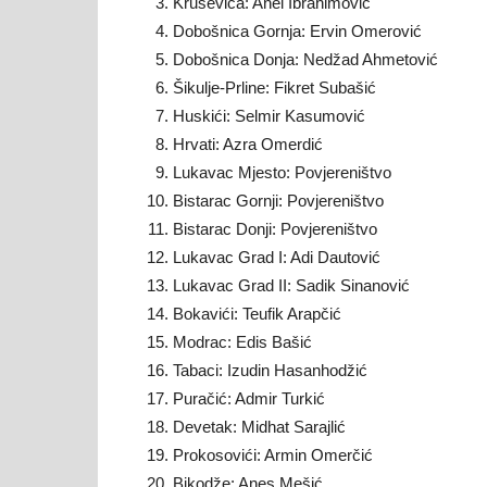
Kruševica: Anel Ibrahimović
Dobošnica Gornja: Ervin Omerović
Dobošnica Donja: Nedžad Ahmetović
strani
Šikulje-Prline: Fikret Subašić
Huskići: Selmir Kasumović
Hrvati: Azra Omerdić
Lukavac Mjesto: Povjereništvo
OO
Bistarac Gornji: Povjereništvo
Bistarac Donji: Povjereništvo
Lukavac Grad I: Adi Dautović
Lukavac Grad II: Sadik Sinanović
SDA
Bokavići: Teufik Arapčić
Modrac: Edis Bašić
Tabaci: Izudin Hasanhodžić
Puračić: Admir Turkić
Lukav
Devetak: Midhat Sarajlić
Prokosovići: Armin Omerčić
Bikodže: Anes Mešić