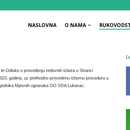
NASLOVNA
O NAMA
RUKOVODS
ac
D
te Odluke o provođenju redovnih izbora u Stranci
023. godina, uz prethodno provedenu izbornu proceduru u
dsjednika Mjesnih ogranaka OO SDA Lukavac.
čna