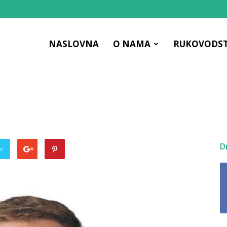
NASLOVNA
O NAMA
RUKOVODS
ac
D
er
čna