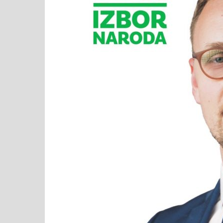
strani
OO
SDA
Lukav