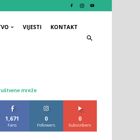
TVO
VIJESTI
KONTAKT
ruštvene mreže
1,671
0
0
Fans
Followers
Subscribers