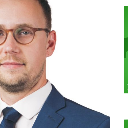
ca
ac