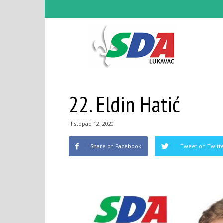
SDA
22. Eldin Hatić
Lukav
listopad 12, 2020
Share on Facebook
Tweet on Twitt
–
Zvani