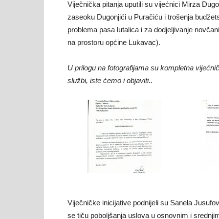
Viječnička pitanja uputili su vijećnici Mirza Dug
zaseoku Dugonjići u Puračiću i trošenja budžet
problema pasa lutalica i za dodjeljivanje novča
na prostoru općine Lukavac).
U prilogu na fotografijama su kompletna vijećni
službi, iste ćemo i objaviti..
Viječničke inicijative podnijeli su Sanela Jusufov
se tiču poboljšanja uslova u osnovnim i sredn