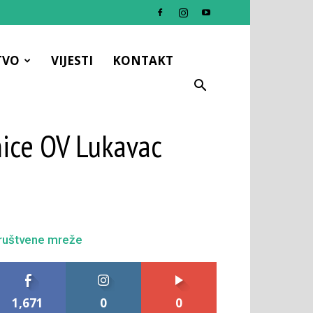
TVO
VIJESTI
KONTAKT
dnice OV Lukavac
ruštvene mreže
1,671
0
0