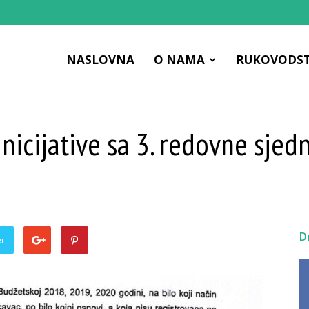
NASLOVNA
O NAMA
RUKOVODS
 inicijative sa 3. redovne sje
ac
D
er
čna