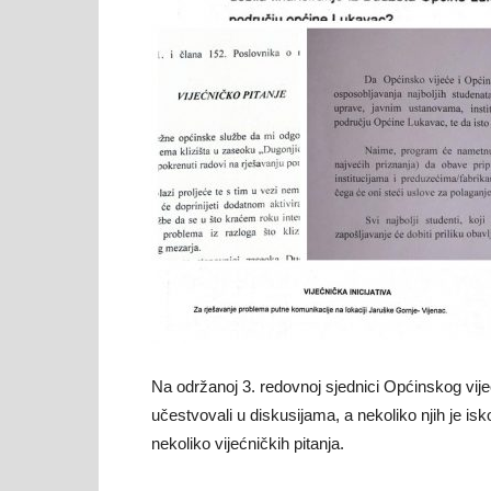
strani
OO
SDA
Na održanoj 3. redovnoj sjednici Općinskog vij
učestvovali u diskusijama, a nekoliko njih je iskori
Lukav
nekoliko vijećničkih pitanja.