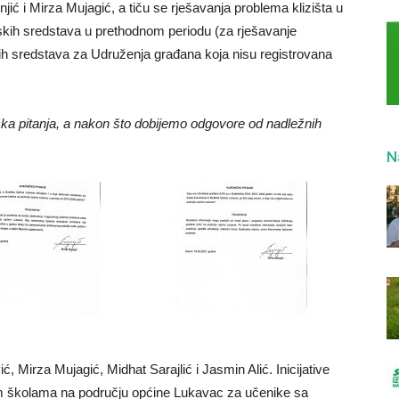
onjić i Mirza Mujagić, a tiču se rješavanja problema klizišta u
skih sredstava u prethodnom periodu (za rješavanje
nih sredstava za Udruženja građana koja nisu registrovana
čka pitanja, a nakon što dobijemo odgovore od nadležnih
N
ić, Mirza Mujagić, Midhat Sarajlić i Jasmin Alić. Inicijative
jim školama na području općine Lukavac za učenike sa