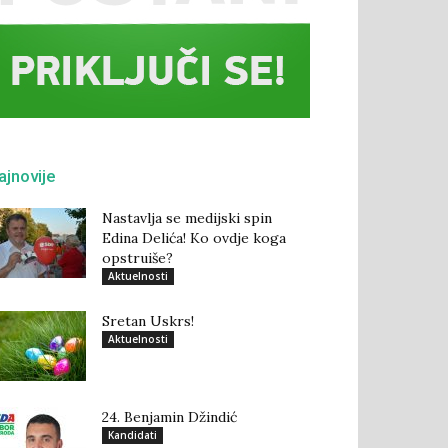
ajnovije
Nastavlja se medijski spin
Edina Delića! Ko ovdje koga
opstruiše?
Aktuelnosti
Sretan Uskrs!
Aktuelnosti
24. Benjamin Džindić
Kandidati