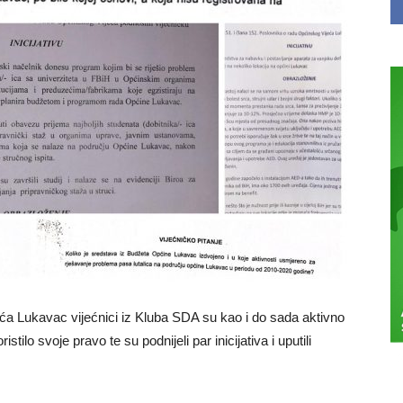
ca
eća Lukavac vijećnici iz Kluba SDA su kao i do sada aktivno
stilo svoje pravo te su podnijeli par inicijativa i uputili
ac