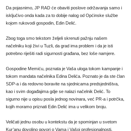
Da pojasnimo, JP RAD će obaviti poslove održavanja samo i
isključivo onda kada za to dobije nalog od Općinske službe
kojom rukovodi gospodin, Edin Delić.
Zbog toga smo tekstom željeli skrenuti pažnju našem
načelniku koji živi u Tuzli, da grad ima problem i da je isti
potrebno riješiti radi sigurnosti građana, bez loše namjere.
Gospodine Memiću, poznata je Vaša uloga tokom kampanje i
tokom mandata načelnika Edina Delića. Poznato je da ste član
SDP-a i da redovno boravite na sjednicama predsjedništva,
kao i svim događajima gdje se nalazi načelnik Delić. To
sigurno nije u opisu posla jednog novinara, već PR-a i potrčka,
kojih moramo priznati Edin Delić ima u velikom broju.
Veličati jednu osobu u kontekstu da je spominjan u svetom
Kur’anu dovoljno govori o Vama i Vašoj profesionalnosti.