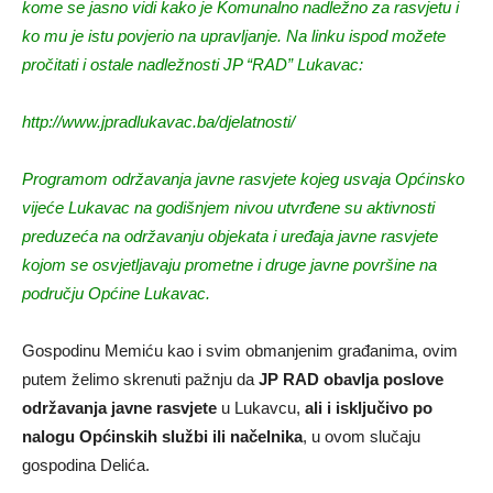
kome se jasno vidi kako je Komunalno nadležno za rasvjetu i
ko mu je istu povjerio na upravljanje. Na linku ispod možete
pročitati i ostale nadležnosti JP “RAD” Lukavac:
http://www.jpradlukavac.ba/djelatnosti/
Programom održavanja javne rasvjete kojeg usvaja Općinsko
vijeće Lukavac na godišnjem nivou utvrđene su aktivnosti
preduzeća na održavanju objekata i uređaja javne rasvjete
kojom se osvjetljavaju prometne i druge javne površine na
području Općine Lukavac.
Gospodinu Memiću kao i svim obmanjenim građanima, ovim
putem želimo skrenuti pažnju da
JP RAD obavlja poslove
održavanja javne rasvjete
u Lukavcu,
ali i isključivo po
nalogu Općinskih službi ili načelnika
, u ovom slučaju
gospodina Delića.