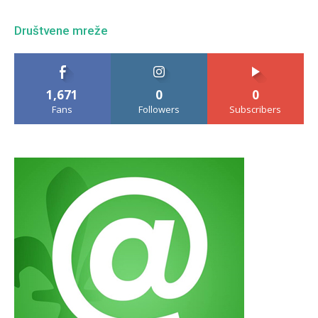
Društvene mreže
1,671
0
0
Fans
Followers
Subscribers