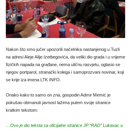
Nakon što smo jučer upozorili načelnika nastanjenog u Tuzli
na adresi Aleje Alije Izetbegovića, da veliki dio grada i u vrijeme
fizičkih napada na građane, nema uličnu rasvjetu, oglasio se
njegov portparol, stranački kolega i samoprozvani novinar, koji
se krije iza imena LTK INFO.
Onako kako to samo on zna, gospodin Admir Memić je
pokušao obmanuti javnost lažima putem svoje stranice
kratkim tekstom:
…Ovo je dio teksta sa oficijalne stranice JP “RAD” Lukavac u