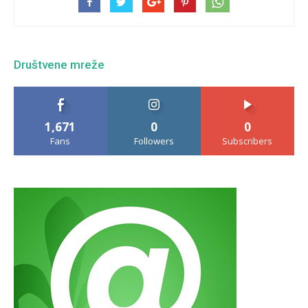
Društvene mreže
1,671
0
0
Fans
Followers
Subscribers