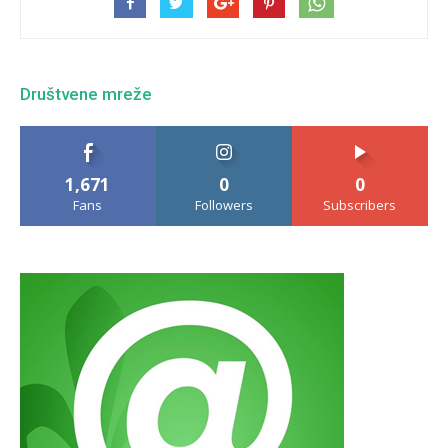
Društvene mreže
1,671
0
0
Fans
Followers
Subscribers