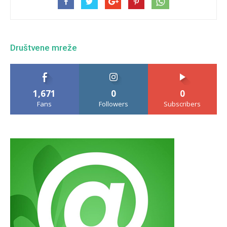
Društvene mreže
1,671
0
0
Fans
Followers
Subscribers